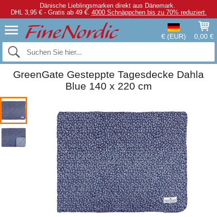
Dänische Lieblingsmarken direkt aus Dänemark.
DHL 3,95 € - Gratis ab 49 €.
4000 Schnäppchen bis zu 70% reduziert.
€ (EUR)
0,00 €
GreenGate Gesteppte Tagesdecke Dahla
Blue 140 x 220 cm