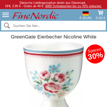
Dänische Lieblingsmarken direkt aus Dänemark.
DHL 3,95 € - Gratis ab 49 €.
4000 Schnäppchen bis zu 70% reduziert.
€ (EUR)
0,00 €
GreenGate Eierbecher Nicoline White
Sparen
30%