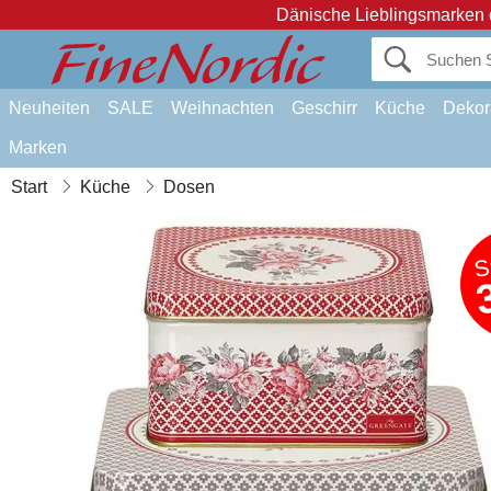
Dänische Lieblingsmarken 
Neuheiten
SALE
Weihnachten
Geschirr
Küche
Dekor
Marken
Start
Küche
Dosen
S