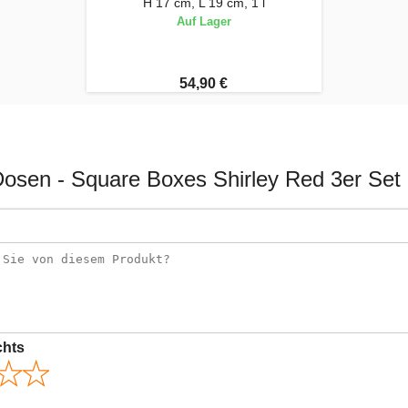
H 17 cm, L 19 cm, 1 l
Auf Lager
54,90 €
osen - Square Boxes Shirley Red 3er Set
chts