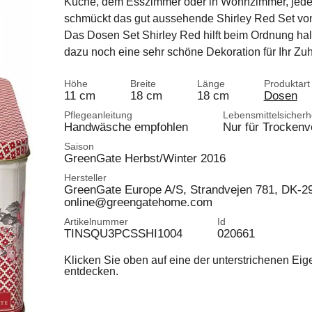
Küche, dem Esszimmer oder in Wohnzimmer, jed
schmückt das gut aussehende Shirley Red Set vo
Das Dosen Set Shirley Red hilft beim Ordnung halt
dazu noch eine sehr schöne Dekoration für Ihr Zu
Höhe
Breite
Länge
Produktart
11 cm
18 cm
18 cm
Dosen
Pflegeanleitung
Lebensmittelsicherh
Handwäsche empfohlen
Nur für Trockenv
Saison
GreenGate Herbst/Winter 2016
Hersteller
GreenGate Europe A/S, Strandvejen 781, DK-
online@greengatehome.com
Artikelnummer
Id
TINSQU3PCSSHI1004
020661
Klicken Sie oben auf eine der unterstrichenen Ei
entdecken.