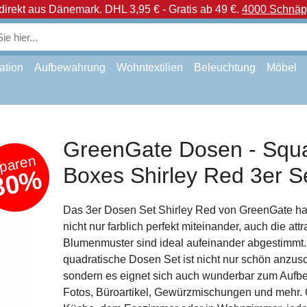
direkt aus Dänemark.
DHL 3,95 € - Gratis ab 49 €.
4000 Schnäpp
ation
Aufbewahrung
Wohntextilien
Beleuchtung
Möbel
GreenGate Dosen - Squ
paren
Boxes Shirley Red 3er S
30%
Das 3er Dosen Set Shirley Red von GreenGate ha
nicht nur farblich perfekt miteinander, auch die attr
Blumenmuster sind ideal aufeinander abgestimmt.
quadratische Dosen Set ist nicht nur schön anzus
sondern es eignet sich auch wunderbar zum Aufb
Fotos, Büroartikel, Gewürzmischungen und mehr. 