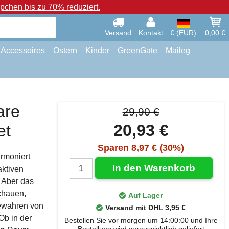
chen bis zu 70% reduziert.
Versand
Kontakt
€ (EUR)
0,00 €
Accessoires
Ostern
Kinder
GreenGate
Maileg
are
29,90 €
20,93 €
et
Sparen 8,97 € (30%)
rmoniert
In den Warenkorb
aktiven
 Aber das
chauen,
Auf Lager
ewahren von
Versand mit DHL 3,95 €
Ob in der
Bestellen Sie vor morgen um 14:00:00 und Ihre