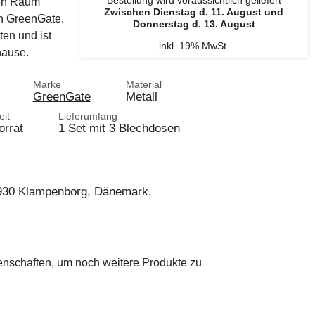
Bestellung wird voraussichtlich geliefert
en Raum
Zwischen Dienstag d. 11. August und
n GreenGate.
Donnerstag d. 13. August
en und ist
inkl. 19% MwSt.
hause.
Marke
Material
GreenGate
Metall
eit
Lieferumfang
orrat
1 Set mit 3 Blechdosen
2930 Klampenborg, Dänemark,
genschaften, um noch weitere Produkte zu