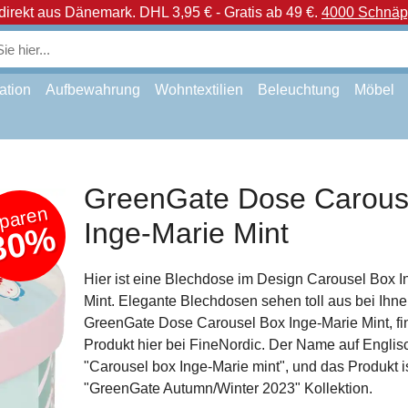
direkt aus Dänemark.
DHL 3,95 € - Gratis ab 49 €.
4000 Schnäpp
ation
Aufbewahrung
Wohntextilien
Beleuchtung
Möbel
GreenGate Dose Carous
paren
Inge-Marie Mint
30%
Hier ist eine Blechdose im Design Carousel Box I
Mint. Elegante Blechdosen sehen toll aus bei Ihn
GreenGate Dose Carousel Box Inge-Marie Mint, fi
Produkt hier bei FineNordic. Der Name auf Englisc
"Carousel box Inge-Marie mint", und das Produkt i
"GreenGate Autumn/Winter 2023" Kollektion.