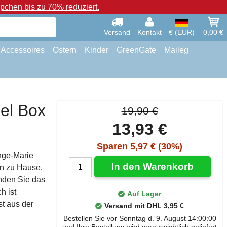
chen bis zu 70% reduziert.
Versand
Kontakt
€ (EUR)
0,00 €
Accessoires
Ostern
Kinder
GreenGate
Maileg
el Box
19,90 €
13,93 €
Sparen 5,97 € (30%)
nge-Marie
In den Warenkorb
en zu Hause.
nden Sie das
h ist
Auf Lager
st aus der
Versand mit DHL 3,95 €
Bestellen Sie vor Sonntag d. 9. August 14:00:00