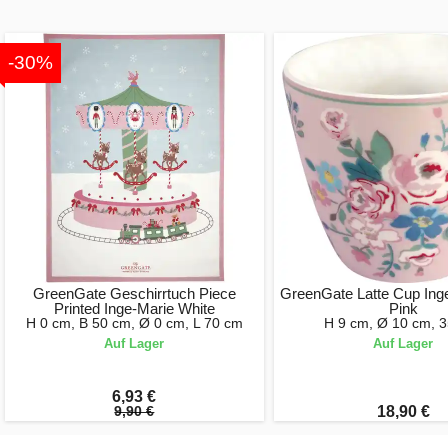
-30%
GreenGate Geschirrtuch Piece
GreenGate Latte Cup Ing
Printed Inge-Marie White
Pink
H 0 cm, B 50 cm, Ø 0 cm, L 70 cm
H 9 cm, Ø 10 cm, 3
Auf Lager
Auf Lager
6,93 €
9,90 €
18,90 €