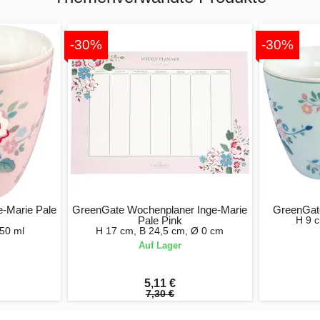
-30%
-30%
e-Marie Pale
GreenGate Wochenplaner Inge-Marie
GreenGate
Pale Pink
H 9 
50 ml
H 17 cm, B 24,5 cm, Ø 0 cm
Auf Lager
5,11 €
7,30 €