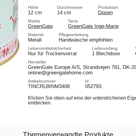
Höhe
Durchmesser
Produktart
12 cm
14 cm
Dosen
Marke
Serie
GreenGate
GreenGate Inge-Marie
Material
Pflegeanleitung
Metall
Handwäsche empfohlen
Lebensmittelsicherheit
Lieferumfang
Nur für Trockenvorrat
1 Blechdose
Hersteller
GreenGate Europe A/S, Strandvejen 781, DK-
online@greengatehome.com
Artikelnummer
Id
TINCRLBINM3406
052793
Klicken Sie oben auf eine der unterstrichenen Ei
entdecken.
Themenverwandte Produkte