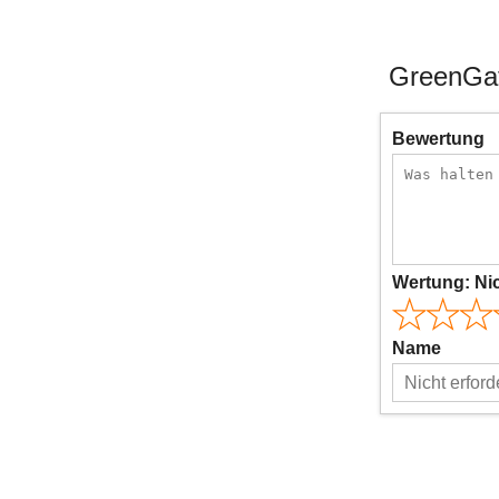
GreenGat
Bewertung
Wertung:
Ni
Name