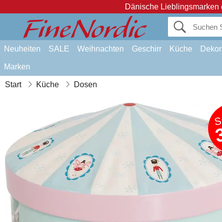
Dänische Lieblingsmarken 
Neuheiten
SALE
Weihnachten
Geschirr
Küche
Dekor
Marken
Start
Küche
Dosen
S