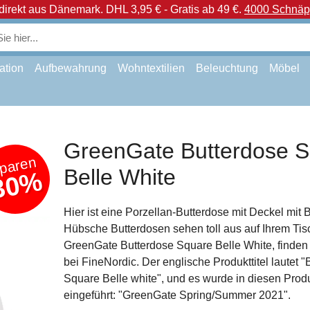
direkt aus Dänemark.
DHL 3,95 € - Gratis ab 49 €.
4000 Schnäpp
ation
Aufbewahrung
Wohntextilien
Beleuchtung
Möbel
GreenGate Butterdose 
paren
Belle White
30%
Hier ist eine Porzellan-Butterdose mit Deckel mit 
Hübsche Butterdosen sehen toll aus auf Ihrem Tis
GreenGate Butterdose Square Belle White, finden 
bei FineNordic. Der englische Produkttitel lautet "
Square Belle white", und es wurde in diesen Prod
eingeführt: "GreenGate Spring/Summer 2021".