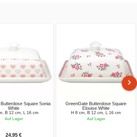
Butterdose Square Sonia
GreenGate Butterdose Square
White
Elouise White
m, B 12 cm, L 16 cm
H 8 cm, B 12 cm, L 16 cm
Auf Lager
Auf Lager
24,95 €