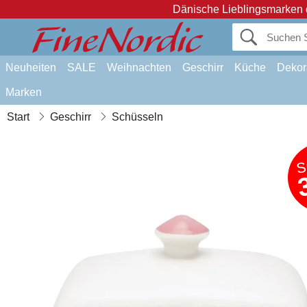
Dänische Lieblingsmarken 
Neuheiten
SALE
Weihnachten
Geschirr
Küche
Dekor
Marken
Start
Geschirr
Schüsseln
S