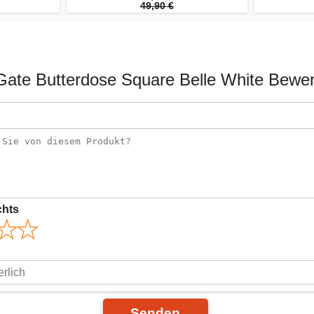
49,90 €
ate Butterdose Square Belle White Bewe
chts
Senden