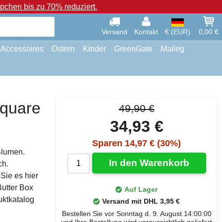
chen bis zu 70% reduziert.
Versand
Kontakt
€ (EUR)
0,00 €
Accessoires
Ostern
Kinder
GreenGate
Maileg
Square
49,90 €
34,93 €
Sparen 14,97 € (30%)
Blumen.
In den Warenkorb
ch.
Sie es hier
Butter Box
Auf Lager
uktkatalog
Versand mit DHL 3,95 €
Bestellen Sie vor Sonntag d. 9. August 14:00:00