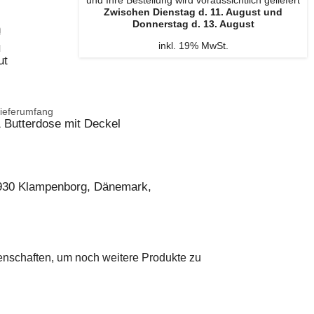
und Ihre Bestellung wird voraussichtlich geliefert
Zwischen Dienstag d. 11. August und
Donnerstag d. 13. August
n
inkl. 19% MwSt.
l
ut
ieferumfang
 Butterdose mit Deckel
2930 Klampenborg, Dänemark,
genschaften, um noch weitere Produkte zu