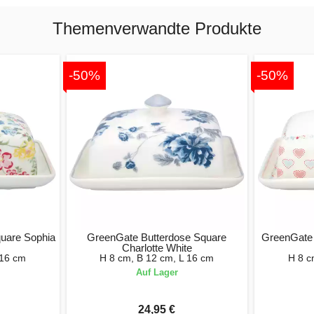
Themenverwandte Produkte
-50%
-50%
uare Sophia
GreenGate Butterdose Square
GreenGate 
Charlotte White
 16 cm
H 8 cm, B 12 cm, L 16 cm
H 8 c
Auf Lager
24,95 €