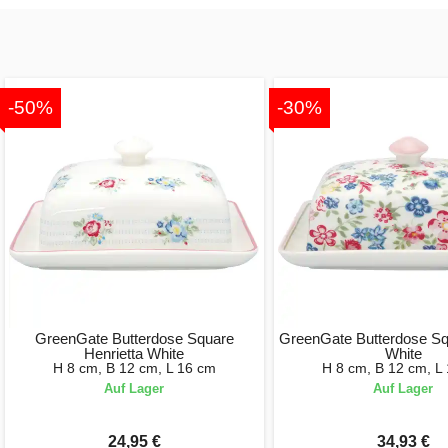
-50%
-30%
GreenGate Butterdose Square
GreenGate Butterdose Sq
Henrietta White
White
H 8 cm, B 12 cm, L 16 cm
H 8 cm, B 12 cm, L
Auf Lager
Auf Lager
24,95 €
34,93 €