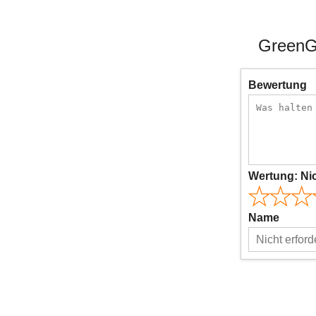
GreenGa
Bewertung
Wertung:
Ni
Name