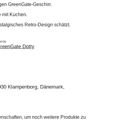
igen GreenGate-Geschirr.
e mit Kuchen.
talgisches Retro-Design schätzt.
erie
reenGate Dotty
2930 Klampenborg, Dänemark,
genschaften, um noch weitere Produkte zu