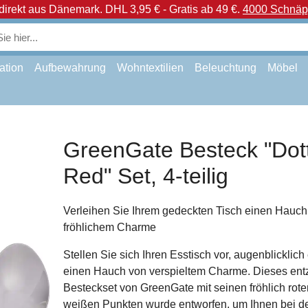
direkt aus Dänemark.
DHL 3,95 € - Gratis ab 49 €.
4000 Schnäpp
ation
Aufbewahrung
Wohntextilien
Beleuchtung
Möbel
GreenGate Besteck "Dot
Red" Set, 4-teilig
Verleihen Sie Ihrem gedeckten Tisch einen Hauch
fröhlichem Charme
Stellen Sie sich Ihren Esstisch vor, augenblicklich 
einen Hauch von verspieltem Charme. Dieses en
Besteckset von GreenGate mit seinen fröhlich roten
weißen Punkten wurde entworfen, um Ihnen bei d