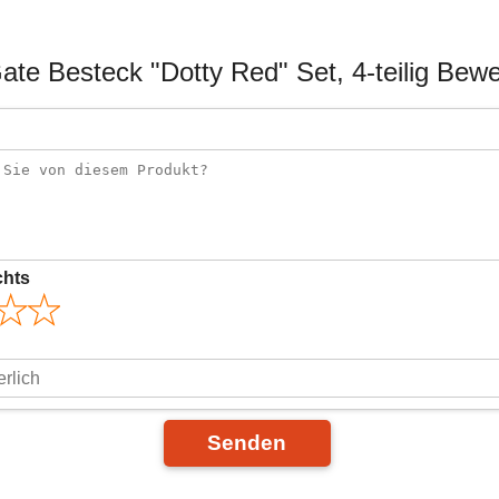
te Besteck "Dotty Red" Set, 4-teilig Bew
chts
Senden