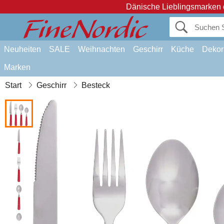
Dänische Lieblingsmarken 
Neuheiten
SALE
Weihnachten
Geschirr
Küche
Dekor
Marken
Start
Geschirr
Besteck