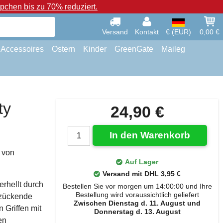
chen bis zu 70% reduziert.
Versand
Kontakt
€ (EUR)
0,00 €
Accessoires
Ostern
Kinder
GreenGate
Maileg
ty
24,90 €
In den Warenkorb
 von
Auf Lager
Versand mit DHL 3,95 €
erhellt durch
Bestellen Sie vor morgen um 14:00:00 und Ihre
Bestellung wird voraussichtlich geliefert
tzückende
Zwischen Dienstag d. 11. August und
 Griffen mit
Donnerstag d. 13. August
en