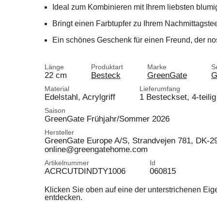
Ideal zum Kombinieren mit Ihrem liebsten blum
Bringt einen Farbtupfer zu Ihrem Nachmittagste
Ein schönes Geschenk für einen Freund, der nos
Länge
Produktart
Marke
S
22 cm
Besteck
GreenGate
G
Material
Lieferumfang
Edelstahl, Acrylgriff
1 Besteckset, 4-teilig
Saison
GreenGate Frühjahr/Sommer 2026
Hersteller
GreenGate Europe A/S, Strandvejen 781, DK-
online@greengatehome.com
Artikelnummer
Id
ACRCUTDINDTY1006
060815
Klicken Sie oben auf eine der unterstrichenen Ei
entdecken.