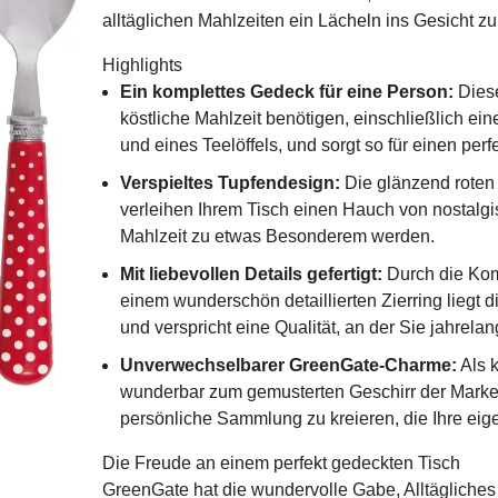
alltäglichen Mahlzeiten ein Lächeln ins Gesicht z
Highlights
Ein komplettes Gedeck für eine Person:
Diese
köstliche Mahlzeit benötigen, einschließlich ei
und eines Teelöffels, und sorgt so für einen per
Verspieltes Tupfendesign:
Die glänzend roten G
verleihen Ihrem Tisch einen Hauch von nostalg
Mahlzeit zu etwas Besonderem werden.
Mit liebevollen Details gefertigt:
Durch die Kom
einem wunderschön detaillierten Zierring liegt
und verspricht eine Qualität, an der Sie jahrel
Unverwechselbarer GreenGate-Charme:
Als 
wunderbar zum gemusterten Geschirr der Marke 
persönliche Sammlung zu kreieren, die Ihre eig
Die Freude an einem perfekt gedeckten Tisch
GreenGate hat die wundervolle Gabe, Alltägliche