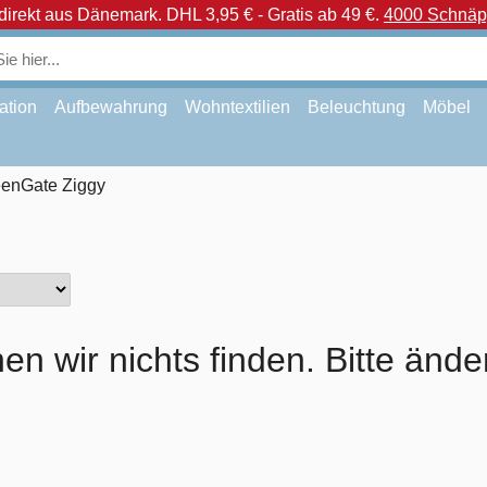
direkt aus Dänemark.
DHL 3,95 € - Gratis ab 49 €.
4000 Schnäpp
ation
Aufbewahrung
Wohntextilien
Beleuchtung
Möbel
enGate Ziggy
en wir nichts finden. Bitte ände