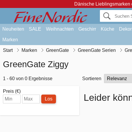
Dänische Lieblingsmarken 
Neuheiten
SALE
Weihnachten
Geschirr
Küche
Dekor
Marken
Start
Marken
GreenGate
GreenGate Serien
Gre
GreenGate Ziggy
1 - 60 von 0 Ergebnisse
Sortieren
Preis (€)
Leider könn
Los