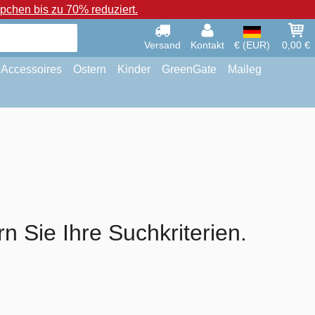
chen bis zu 70% reduziert.
Versand
Kontakt
€ (EUR)
0,00 €
Accessoires
Ostern
Kinder
GreenGate
Maileg
rn Sie Ihre Suchkriterien.