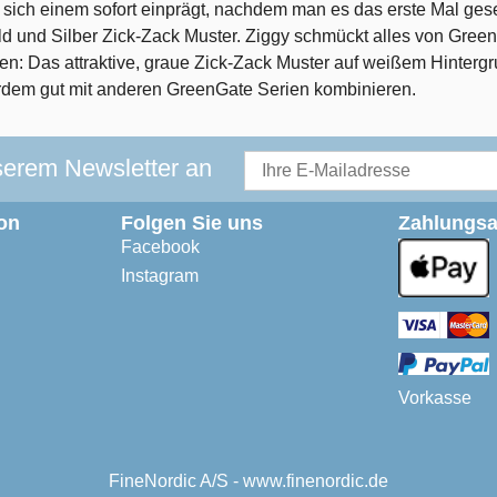
s sich einem sofort einprägt, nachdem man es das erste Mal ges
Gold und Silber Zick-Zack Muster. Ziggy schmückt alles von Gr
en: Das attraktive, graue Zick-Zack Muster auf weißem Hinter
ßerdem gut mit anderen GreenGate Serien kombinieren.
serem Newsletter an
on
Folgen Sie uns
Zahlungsa
Facebook
Instagram
Vorkasse
FineNordic A/S - www.finenordic.de