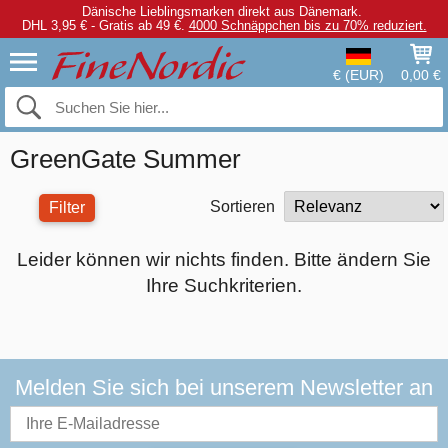
Dänische Lieblingsmarken direkt aus Dänemark.
DHL 3,95 € - Gratis ab 49 €.
4000 Schnäppchen bis zu 70% reduziert.
€ (EUR)
0,00 €
GreenGate Summer
Sortieren
Filter
Leider können wir nichts finden. Bitte ändern Sie
Ihre Suchkriterien.
Melden Sie sich bei unserem Newsletter an