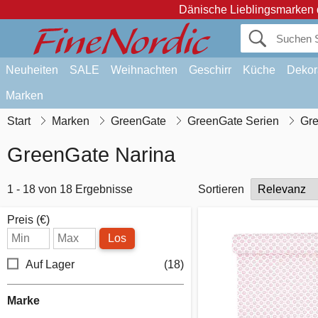
Dänische Lieblingsmarken 
Neuheiten
SALE
Weihnachten
Geschirr
Küche
Dekor
Marken
Start
Marken
GreenGate
GreenGate Serien
Gre
GreenGate Narina
1 - 18 von 18 Ergebnisse
Sortieren
Preis (€)
Los
Auf Lager
(18)
Marke