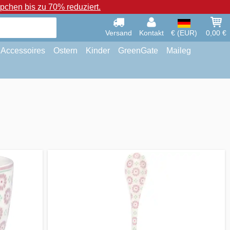
chen bis zu 70% reduziert.
Versand
Kontakt
€ (EUR)
0,00 €
Accessoires
Ostern
Kinder
GreenGate
Maileg