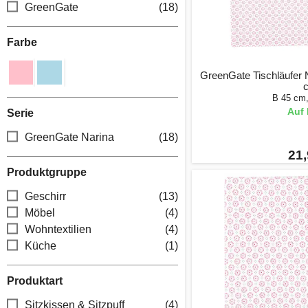
GreenGate
(18)
Farbe
GreenGate Tischläufer N
B 45 cm
Auf 
Serie
GreenGate Narina
(18)
21,
Produktgruppe
Geschirr
(13)
Möbel
(4)
Wohntextilien
(4)
Küche
(1)
Produktart
Sitzkissen & Sitzpuff
(4)