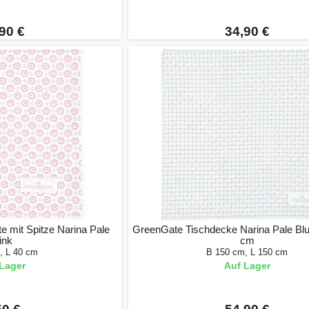
90 €
34,90 €
e mit Spitze Narina Pale
GreenGate Tischdecke Narina Pale Blu
ink
cm
, L 40 cm
B 150 cm, L 150 cm
Lager
Auf Lager