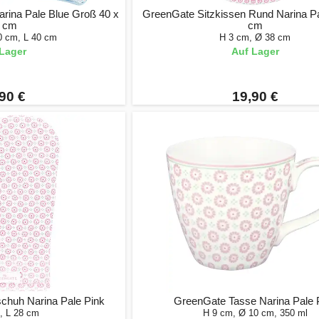
rina Pale Blue Groß 40 x
GreenGate Sitzkissen Rund Narina Pa
 cm
cm
0 cm, L 40 cm
H 3 cm, Ø 38 cm
Lager
Auf Lager
90 €
19,90 €
chuh Narina Pale Pink
GreenGate Tasse Narina Pale 
, L 28 cm
H 9 cm, Ø 10 cm, 350 ml