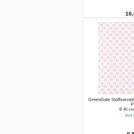
16,
GreenGate Stoffserviett
P
B 40 cm
Auf 