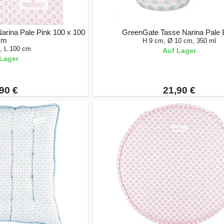
rina Pale Pink 100 x 100
GreenGate Tasse Narina Pale 
cm
H 9 cm, Ø 10 cm, 350 ml
, L 100 cm
Auf Lager
Lager
90 €
21,90 €