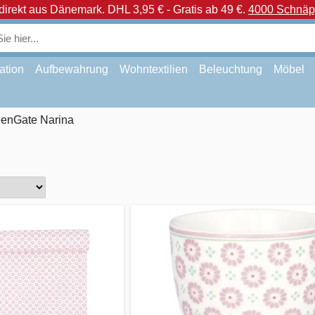
direkt aus Dänemark.
DHL 3,95 € - Gratis ab 49 €.
4000 Schnäpp
ation
Aufbewahrung
Wohntextilien
Beleuchtung
Möbel
enGate Narina