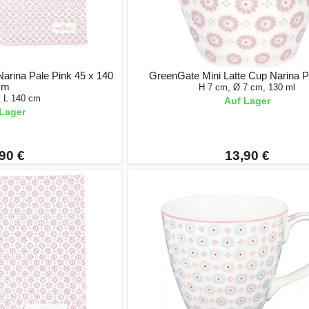
arina Pale Pink 45 x 140
GreenGate Mini Latte Cup Narina P
cm
H 7 cm, Ø 7 cm, 130 ml
, L 140 cm
Auf Lager
Lager
90 €
13,90 €