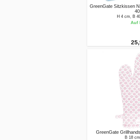
GreenGate Sitzkissen Na
40
H 4 cm, B 4
Auf 
25,
GreenGate Grillhands
B 18 cm