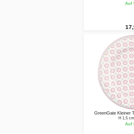
Auf 
17,
GreenGate Kleiner Te
H 1,5 c
Auf 