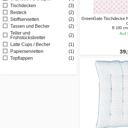
Tischdecken
(3)
Besteck
(2)
GreenGate Tischdecke Na
Stoffservietten
(2)
Tassen und Becher
(2)
B 100 cm
Teller und
Auf 
(2)
Frühstücksbretter
Latte Cups / Becher
(1)
39,
Papierservietten
(1)
Topflappen
(1)