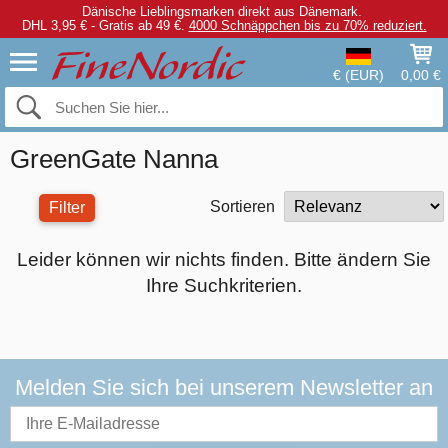
Dänische Lieblingsmarken direkt aus Dänemark.
DHL 3,95 € - Gratis ab 49 €.
4000 Schnäppchen bis zu 70% reduziert.
€ (EUR)
0,00 €
GreenGate Nanna
Sortieren
Filter
Leider können wir nichts finden. Bitte ändern Sie
Ihre Suchkriterien.
Melden Sie sich bei unserem Newsletter an