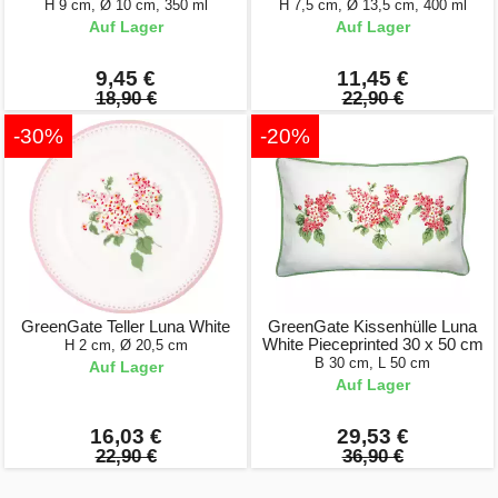
H 9 cm, Ø 10 cm, 350 ml
H 7,5 cm, Ø 13,5 cm, 400 ml
Auf Lager
Auf Lager
9,45 €
11,45 €
18,90 €
22,90 €
-30%
-20%
GreenGate Teller Luna White
GreenGate Kissenhülle Luna
White Pieceprinted 30 x 50 cm
H 2 cm, Ø 20,5 cm
B 30 cm, L 50 cm
Auf Lager
Auf Lager
16,03 €
29,53 €
22,90 €
36,90 €