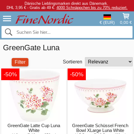
Dänische Lieblingsmarken direkt aus Dänemark.
DHL 3,95 € - Gratis ab 49 €.
4000 Schnäppchen bis zu 70% reduziert.
€ (EUR)
0,00 €
GreenGate Luna
Sortieren
Filter
-50%
-50%
GreenGate Latte Cup Luna
GreenGate Schüssel French
White
Bowl XLarge Luna White