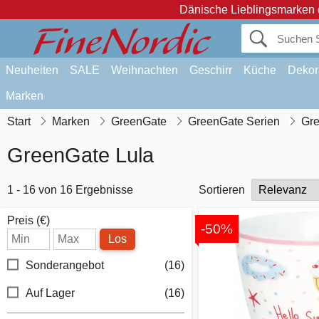
Dänische Lieblingsmarken 
Neuheiten
SALE
Weihnachten
Geschirr
Küche
Dekor
Marken
Start
Marken
GreenGate
GreenGate Serien
Gre
GreenGate Lula
1 - 16 von 16 Ergebnisse
Sortieren
Preis (€)
-50%
Los
Sonderangebot
(16)
Auf Lager
(16)