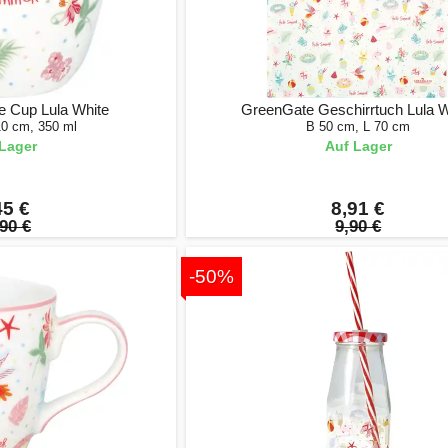
e Cup Lula White
GreenGate Geschirrtuch Lula W
10 cm, 350 ml
B 50 cm, L 70 cm
Lager
Auf Lager
45 €
8,91 €
90 €
9,90 €
-50%