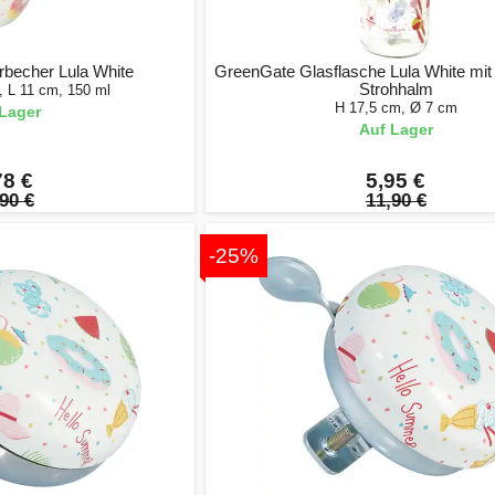
becher Lula White
GreenGate Glasflasche Lula White mit
Strohhalm
, L 11 cm, 150 ml
H 17,5 cm, Ø 7 cm
Lager
Auf Lager
78 €
5,95 €
90 €
11,90 €
-25%