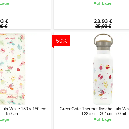
Lager
Auf Lager
93 €
23,93 €
90 €
29,90 €
-50%
Lula White 150 x 150 cm
GreenGate Thermosflasche Lula Whi
, L 150 cm
H 22,5 cm, Ø 7 cm, 500 ml
Lager
Auf Lager