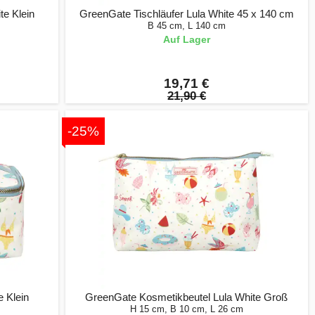
te Klein
GreenGate Tischläufer Lula White 45 x 140 cm
B 45 cm, L 140 cm
Auf Lager
19,71 €
21,90 €
-25%
 Klein
GreenGate Kosmetikbeutel Lula White Groß
H 15 cm, B 10 cm, L 26 cm