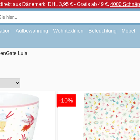
direkt aus Dänemark.
DHL 3,95 € - Gratis ab 49 €.
4000 Schnäpp
ation
Aufbewahrung
Wohntextilien
Beleuchtung
Möbel
enGate Lula
-10%