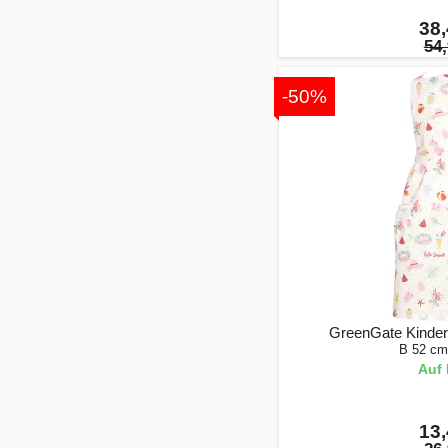
38,
54,
-50%
GreenGate Kinder
B 52 cm
Auf 
13,