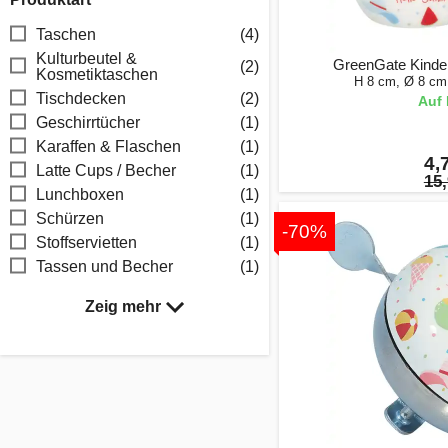
Taschen
(4)
Kulturbeutel &
GreenGate Kinder
(2)
Kosmetiktaschen
H 8 cm, Ø 8 cm
Tischdecken
(2)
Auf 
Geschirrtücher
(1)
Karaffen & Flaschen
(1)
4,
Latte Cups / Becher
(1)
15,
Lunchboxen
(1)
Schürzen
(1)
-70%
Stoffservietten
(1)
Tassen und Becher
(1)
Zeig mehr