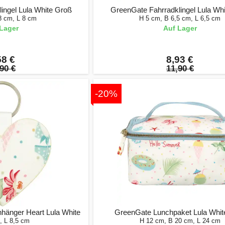
ingel Lula White Groß
GreenGate Fahrradklingel Lula Whi
8 cm, L 8 cm
H 5 cm, B 6,5 cm, L 6,5 cm
Lager
Auf Lager
58 €
8,93 €
90 €
11,90 €
-20%
hänger Heart Lula White
GreenGate Lunchpaket Lula White
, L 8,5 cm
H 12 cm, B 20 cm, L 24 cm