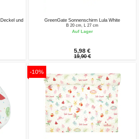
 Deckel und
GreenGate Sonnenschirm Lula White
B 20 cm, L 27 cm
Auf Lager
5,98 €
19,90 €
-10%