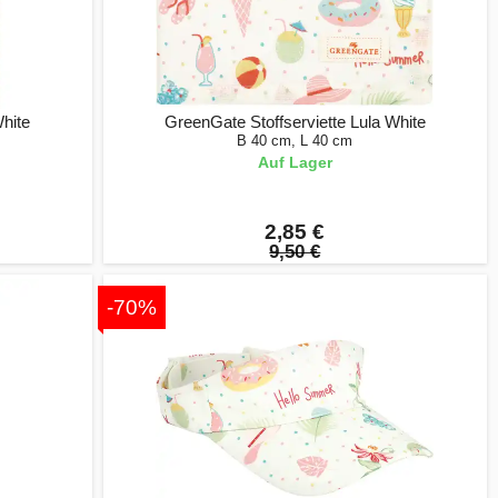
hite
GreenGate Stoffserviette Lula White
B 40 cm, L 40 cm
Auf Lager
2,85 €
9,50 €
-70%