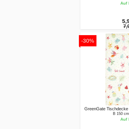
Auf 
5,
7,
-30%
GreenGate Tischdecke 
B 150 cm
Auf 