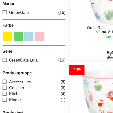
Marke
GreenGate
(16)
Farbe
GreenGate Latt
H 9 cm, Ø 
Auf 
Serie
9,
18,
GreenGate Lula
(16)
-70%
Produktgruppe
Accessoires
(6)
Geschirr
(6)
Küche
(4)
Kinder
(1)
Produktart