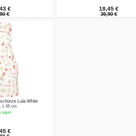
43 €
18,45 €
90 €
36,90 €
schürze Lula White
, L 65 cm
Lager
45 €