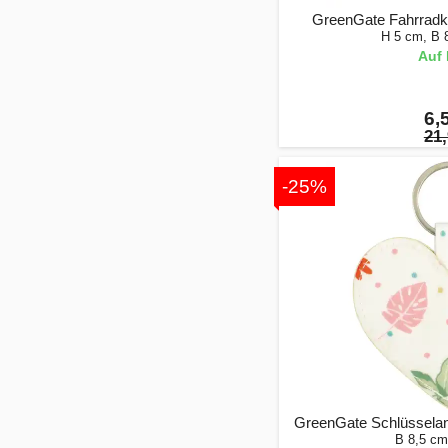
GreenGate Fahrradkl
H 5 cm, B 
Auf 
6,
21,
-25%
GreenGate Schlüsselan
B 8,5 cm