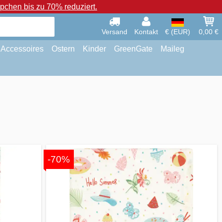
chen bis zu 70% reduziert.
Versand
Kontakt
€ (EUR)
0,00 €
Accessoires
Ostern
Kinder
GreenGate
Maileg
-70%