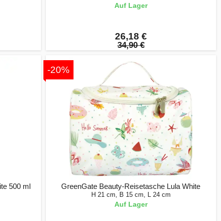
Auf Lager
26,18 €
34,90 €
-20%
te 500 ml
GreenGate Beauty-Reisetasche Lula White
H 21 cm, B 15 cm, L 24 cm
Auf Lager