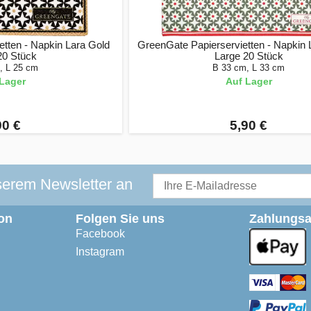
tten - Napkin Lara Gold
GreenGate Papierservietten - Napkin
20 Stück
Large 20 Stück
, L 25 cm
B 33 cm, L 33 cm
Lager
Auf Lager
90 €
5,90 €
serem Newsletter an
on
Folgen Sie uns
Zahlungsa
Facebook
Instagram