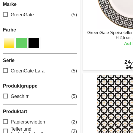
Marke
GreenGate
(5)
Farbe
GreenGate Speiseteller 
H 2,5 cm
Auf 
Serie
24,
34,
GreenGate Lara
(5)
Produktgruppe
Geschirr
(5)
Produktart
Papierservietten
(2)
Teller und
(2)