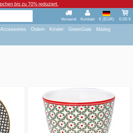
chen bis zu 70% reduziert.
Versand
Kontakt
€ (EUR)
0,00 €
Accessoires
Ostern
Kinder
GreenGate
Maileg