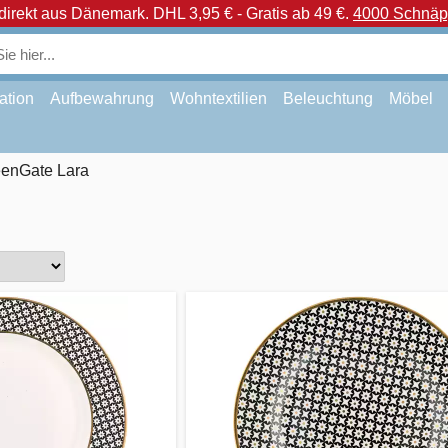
direkt aus Dänemark.
DHL 3,95 € - Gratis ab 49 €.
4000 Schnäpp
ation
Aufbewahrung
Wohntextilien
Beleuchtung
Möbel
enGate Lara