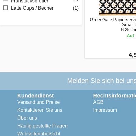
Frühstücksbretter
Latte Cups / Becher
(1)
GreenGate Papierservie
Small 
B 25 cm
Auf 
4,
Melden Sie sich bei un
Kundendienst
Rechtsinformati
Versand und Preise
AGB
Kontaktieren Sie uns
Impressum
Über uns
Häufig gestellte Fragen
Webseitenübersicht