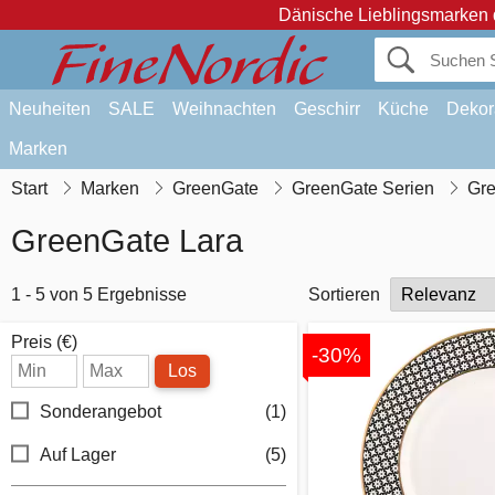
Dänische Lieblingsmarken 
Neuheiten
SALE
Weihnachten
Geschirr
Küche
Dekor
Marken
Start
Marken
GreenGate
GreenGate Serien
Gre
GreenGate Lara
1 - 5 von 5 Ergebnisse
Sortieren
Preis (€)
-30%
Los
Sonderangebot
(1)
Auf Lager
(5)