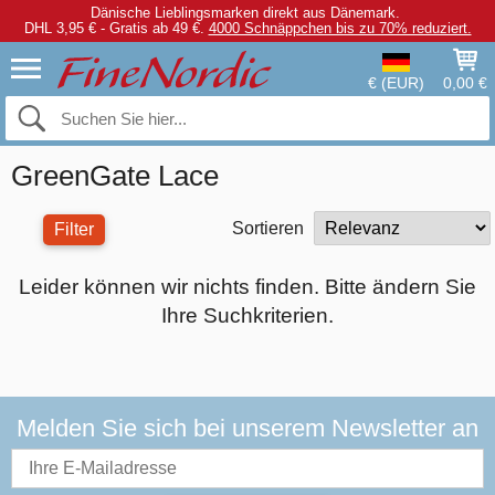
Dänische Lieblingsmarken direkt aus Dänemark.
DHL 3,95 € - Gratis ab 49 €.
4000 Schnäppchen bis zu 70% reduziert.
€ (EUR)
0,00 €
GreenGate Lace
Sortieren
Filter
Leider können wir nichts finden. Bitte ändern Sie
Ihre Suchkriterien.
Melden Sie sich bei unserem Newsletter an