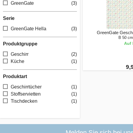
GreenGate
(3)
Serie
GreenGate Hella
(3)
GreenGate Geschir
B 50 cm
Auf 
Produktgruppe
Geschirr
(2)
Küche
(1)
9,
Produktart
Geschirrtücher
(1)
Stoffservietten
(1)
Tischdecken
(1)
Melden Sie sich bei un