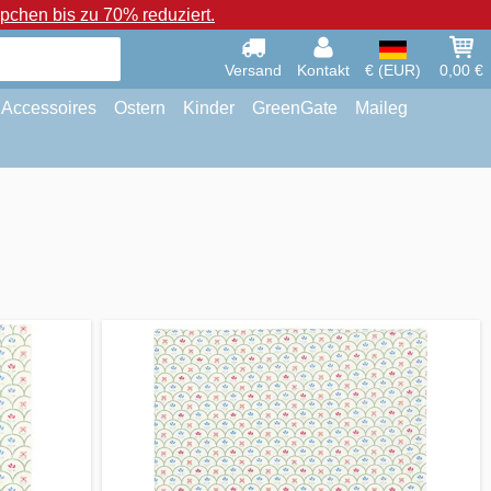
chen bis zu 70% reduziert.
Versand
Kontakt
€ (EUR)
0,00 €
Accessoires
Ostern
Kinder
GreenGate
Maileg