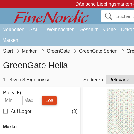
Dänische Lieblingsmarken 
Neuheiten
SALE
Weihnachten
Geschirr
Küche
Dekor
Marken
Start
Marken
GreenGate
GreenGate Serien
Gre
GreenGate Hella
1 - 3 von 3 Ergebnisse
Sortieren
Preis (€)
Los
Auf Lager
(3)
Marke