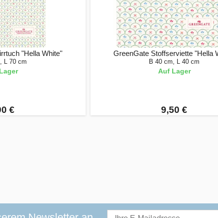
rtuch "Hella White"
GreenGate Stoffserviette "Hella 
, L 70 cm
B 40 cm, L 40 cm
Lager
Auf Lager
90 €
9,50 €
serem Newsletter an