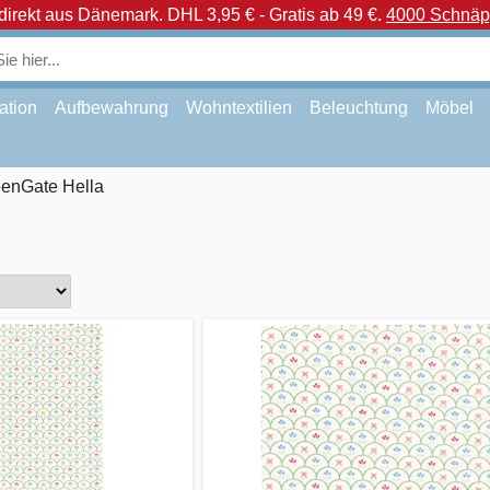
direkt aus Dänemark.
DHL 3,95 € - Gratis ab 49 €.
4000 Schnäpp
ation
Aufbewahrung
Wohntextilien
Beleuchtung
Möbel
enGate Hella