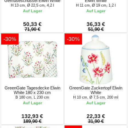
Gemüseschüssel Elwin White
Elwin White
H 13 cm, Ø 22,5 cm, 4,2 l
H 11 cm, Ø 19 cm, 1,2 l
Auf Lager
Auf Lager
50,33 €
36,33 €
71,90 €
51,90 €
-30%
-30%
GreenGate Tagesdecke Elwin
GreenGate Zuckertopf Elwin
White 180 x 230 cm
White
B 180 cm, L 230 cm
H 10 cm, Ø 7,5 cm, 200 ml
Auf Lager
Auf Lager
132,93 €
22,33 €
189,90 €
31,90 €