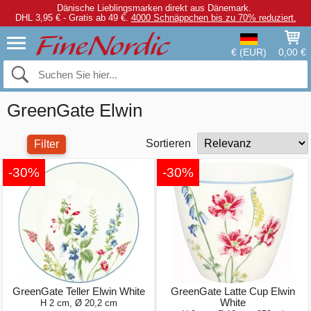
Dänische Lieblingsmarken direkt aus Dänemark.
DHL 3,95 € - Gratis ab 49 €.
4000 Schnäppchen bis zu 70% reduziert.
€ (EUR)
0,00 €
GreenGate Elwin
Sortieren
Filter
-30%
-30%
GreenGate Teller Elwin White
GreenGate Latte Cup Elwin
White
H 2 cm, Ø 20,2 cm