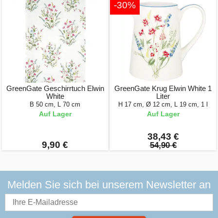
-30%
GreenGate Geschirrtuch Elwin
GreenGate Krug Elwin White 1
White
Liter
B 50 cm, L 70 cm
H 17 cm, Ø 12 cm, L 19 cm, 1 l
Auf Lager
Auf Lager
38,43 €
9,90 €
54,90 €
Melden Sie sich bei unserem Newsletter an