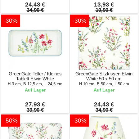
24,43 €
13,93 €
34,90 €
19,90 €
-30%
-30%
GreenGate Teller / Kleines
GreenGate Sitzkissen Elwin
Tablett Elwin White
White 50 x 50 cm
H 3 cm, B 12,5 cm, L 24,5 cm
H 10 cm, B 50 cm, L 50 cm
Auf Lager
Auf Lager
27,93 €
24,43 €
39,90 €
34,90 €
-50%
-30%