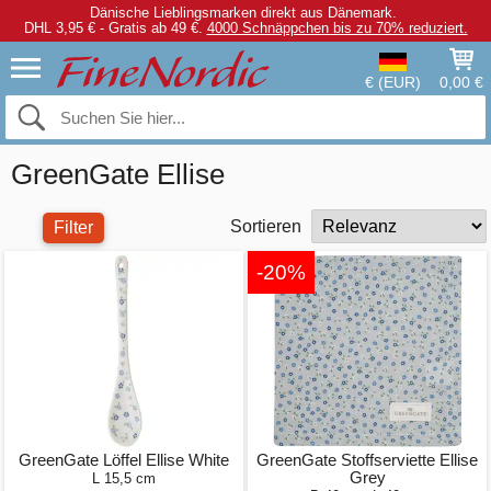
Dänische Lieblingsmarken direkt aus Dänemark.
DHL 3,95 € - Gratis ab 49 €.
4000 Schnäppchen bis zu 70% reduziert.
€ (EUR)
0,00 €
GreenGate Ellise
Sortieren
Filter
-20%
GreenGate Löffel Ellise White
GreenGate Stoffserviette Ellise
Grey
L 15,5 cm