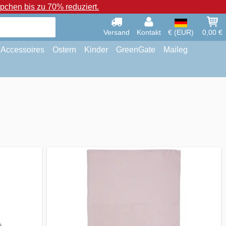
chen bis zu 70% reduziert.
Versand
Kontakt
€ (EUR)
0,00 €
Accessoires
Ostern
Kinder
GreenGate
Maileg