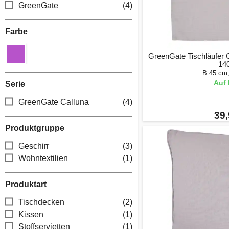
GreenGate
(4)
Farbe
GreenGate Tischläufer C
14
B 45 cm
Auf 
Serie
GreenGate Calluna
(4)
39,
Produktgruppe
Geschirr
(3)
Wohntextilien
(1)
Produktart
Tischdecken
(2)
Kissen
(1)
Stoffservietten
(1)