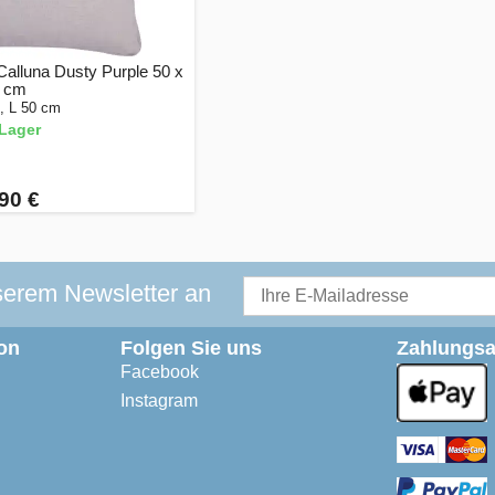
alluna Dusty Purple 50 x
 cm
, L 50 cm
Lager
90 €
serem Newsletter an
on
Folgen Sie uns
Zahlungsa
Facebook
Instagram