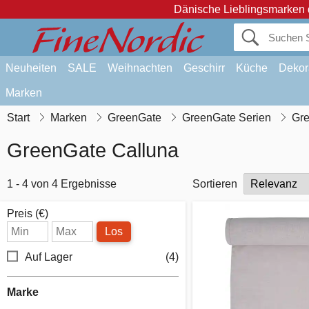
Dänische Lieblingsmarken 
Neuheiten
SALE
Weihnachten
Geschirr
Küche
Dekor
Marken
Start
Marken
GreenGate
GreenGate Serien
Gre
GreenGate Calluna
1 - 4 von 4 Ergebnisse
Sortieren
Preis (€)
Los
Auf Lager
(4)
Marke