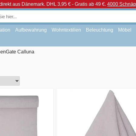
direkt aus Dänemark.
DHL 3,95 € - Gratis ab 49 €.
4000 Schnäpp
ation
Aufbewahrung
Wohntextilien
Beleuchtung
Möbel
enGate Calluna