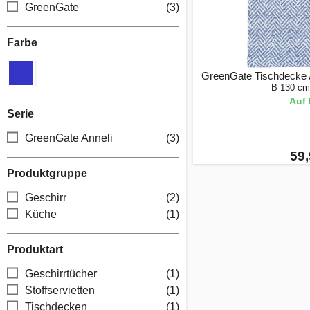
GreenGate
(3)
Farbe
GreenGate Tischdecke A
B 130 cm
Auf 
Serie
GreenGate Anneli
(3)
59,
Produktgruppe
Geschirr
(2)
Küche
(1)
Produktart
Geschirrtücher
(1)
Stoffservietten
(1)
Tischdecken
(1)