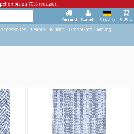
chen bis zu 70% reduziert.
Versand
Kontakt
€ (EUR)
0,00 €
Accessoires
Ostern
Kinder
GreenGate
Maileg