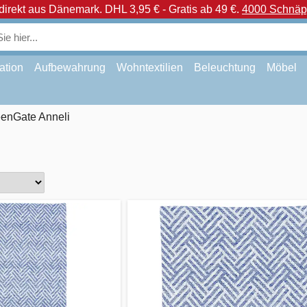
direkt aus Dänemark.
DHL 3,95 € - Gratis ab 49 €.
4000 Schnäpp
ation
Aufbewahrung
Wohntextilien
Beleuchtung
Möbel
enGate Anneli