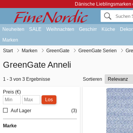
Dänische Lieblingsmarken 
Neuheiten
SALE
Weihnachten
Geschirr
Küche
Dekor
Marken
Start
Marken
GreenGate
GreenGate Serien
Gre
GreenGate Anneli
1 - 3 von 3 Ergebnisse
Sortieren
Preis (€)
Los
Auf Lager
(3)
Marke