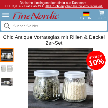
Dänische Lieblingsmarken direkt aus Dänemark.
DHL 3,95 € - Gratis ab 49 €.
4000 Schnäppchen bis zu 70% reduziert.
€ (EUR)
0,00 €
Chic Antique Vorratsglas mit Rillen & Deckel
2er-Set
Sparen
10%