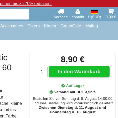
chen bis zu 70% reduziert.
Versand
Kontakt
€ (EUR)
0,00 €
Accessoires
Ostern
Kinder
GreenGate
Maileg
ic
8,90 €
 60
In den Warenkorb
Auf Lager
ic
Versand mit DHL 3,95 €
ur
Bestellen Sie vor Sonntag d. 9. August 14:00:00
und Ihre Bestellung wird voraussichtlich geliefert
sche, kleine
Zwischen Dienstag d. 11. August und
ofort ins
Donnerstag d. 13. August
len Farbe.