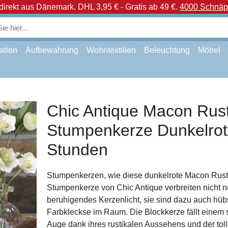
direkt aus Dänemark.
DHL 3,95 € - Gratis ab 49 €.
4000 Schnäpp
ation
Aufbewahrung
Wohntextilien
Beleuchtung
Möbel
Chic Antique Macon Rust
Stumpenkerze Dunkelrot
Stunden
Stumpenkerzen, wie diese dunkelrote Macon Rust
Stumpenkerze von Chic Antique verbreiten nicht n
beruhigendes Kerzenlicht, sie sind dazu auch hüb
Farbkleckse im Raum. Die Blockkerze fällt einem s
Auge dank ihres rustikalen Aussehens und der tol