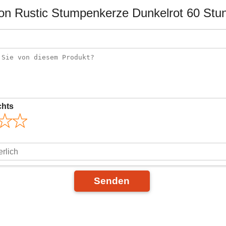
on Rustic Stumpenkerze Dunkelrot 60 St
chts
Senden