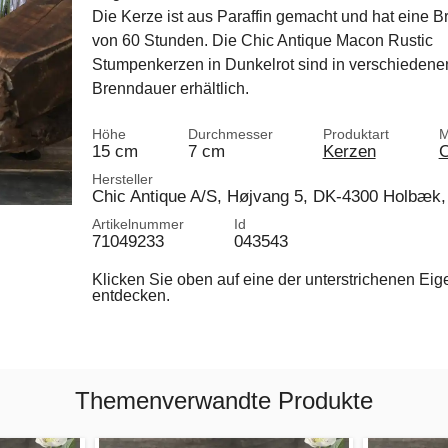
Die Kerze ist aus Paraffin gemacht und hat eine 
von 60 Stunden. Die Chic Antique Macon Rustic
Stumpenkerzen in Dunkelrot sind in verschiedene
Brenndauer erhältlich.
Höhe
Durchmesser
Produktart
M
15 cm
7 cm
Kerzen
C
Hersteller
Chic Antique A/S, Højvang 5, DK-4300 Holbæk,
Artikelnummer
Id
71049233
043543
Klicken Sie oben auf eine der unterstrichenen Ei
entdecken.
Themenverwandte Produkte