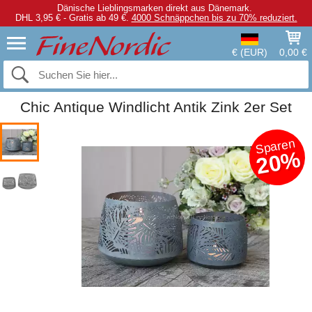
Dänische Lieblingsmarken direkt aus Dänemark.
DHL 3,95 € - Gratis ab 49 €.
4000 Schnäppchen bis zu 70% reduziert.
€ (EUR)
0,00 €
Chic Antique Windlicht Antik Zink 2er Set
Sparen
20%