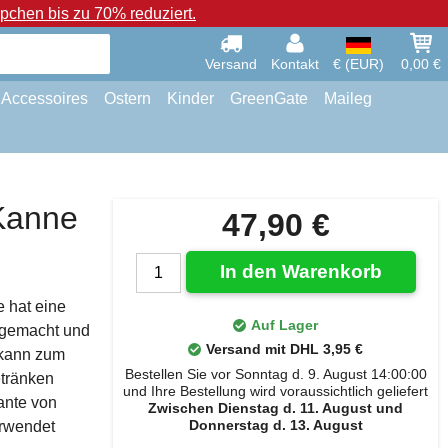
chen bis zu 70% reduziert.
Versand
Kontakt
€ (EUR)
0,00 €
Accessoires
Ostern
Kinder
GreenGate
Maileg
 Kanne
47,90 €
In den Warenkorb
e hat eine
Auf Lager
s gemacht und
Versand mit DHL 3,95 €
 kann zum
Bestellen Sie vor Sonntag d. 9. August 14:00:00
etränken
und Ihre Bestellung wird voraussichtlich geliefert
ante von
Zwischen Dienstag d. 11. August und
Donnerstag d. 13. August
erwendet