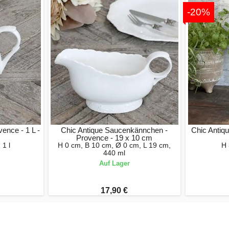
-20%
ence - 1 L -
Chic Antique Saucenkännchen -
Chic Antiq
Provence - 19 x 10 cm
 1 l
H 0 cm, B 10 cm, Ø 0 cm, L 19 cm,
H 
440 ml
Auf Lager
17,90 €