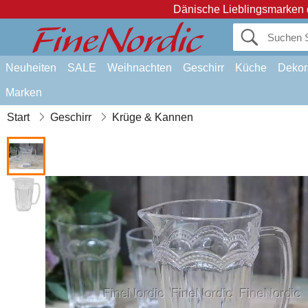
Dänische Lieblingsmarken 
Neuheiten
SALE
Weihnachten
Geschirr
Küche
Dekor
Marken
Start
Geschirr
Krüge & Kannen