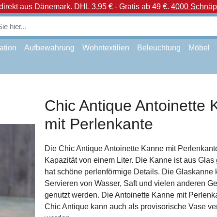
direkt aus Dänemark.
DHL 3,95 € - Gratis ab 49 €.
4000 Schnäpp
ation
Aufbewahrung
Wohntextilien
Beleuchtung
Möbel
Chic Antique Antoinette
mit Perlenkante
Die Chic Antique Antoinette Kanne mit Perlenkant
Kapazität von einem Liter. Die Kanne ist aus Gla
hat schöne perlenförmige Details. Die Glaskanne
Servieren von Wasser, Saft und vielen anderen G
genutzt werden. Die Antoinette Kanne mit Perlenk
Chic Antique kann auch als provisorische Vase v