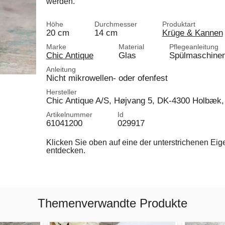
werden.
Höhe
Durchmesser
Produktart
20 cm
14 cm
Krüge & Kannen
Marke
Material
Pflegeanleitung
Chic Antique
Glas
Spülmaschinen
Anleitung
Nicht mikrowellen- oder ofenfest
Hersteller
Chic Antique A/S, Højvang 5, DK-4300 Holbæk,
Artikelnummer
Id
61041200
029917
Klicken Sie oben auf eine der unterstrichenen Ei
entdecken.
Themenverwandte Produkte