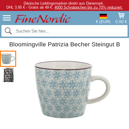
Dänische Lieblingsmarken direkt aus Dänemark.
DHL 3,95 € - Gratis ab 49 €.
4000 Schnäppchen bis zu 70% reduziert.
€ (EUR)
0,00 €
Bloomingville Patrizia Becher Steingut B