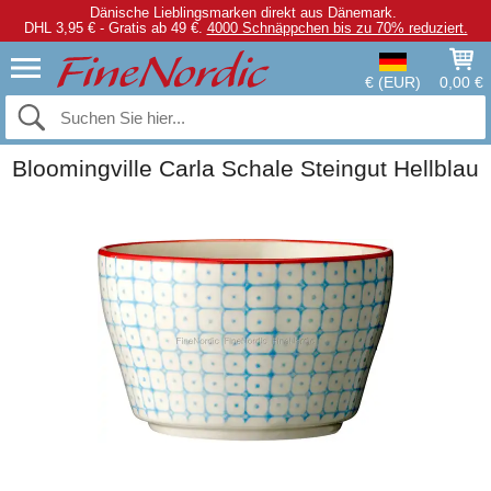
Dänische Lieblingsmarken direkt aus Dänemark.
DHL 3,95 € - Gratis ab 49 €.
4000 Schnäppchen bis zu 70% reduziert.
€ (EUR)
0,00 €
Bloomingville Carla Schale Steingut Hellblau