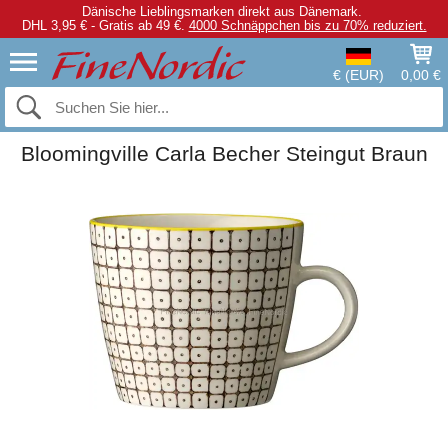
Dänische Lieblingsmarken direkt aus Dänemark.
DHL 3,95 € - Gratis ab 49 €.
4000 Schnäppchen bis zu 70% reduziert.
€ (EUR)
0,00 €
Bloomingville Carla Becher Steingut Braun