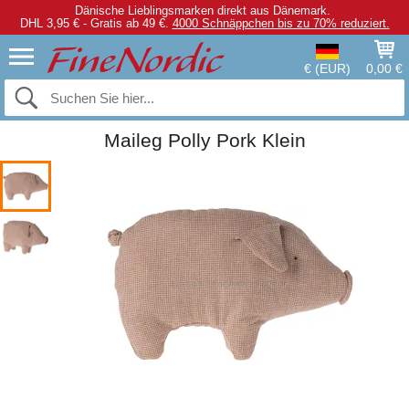
Dänische Lieblingsmarken direkt aus Dänemark.
DHL 3,95 € - Gratis ab 49 €.
4000 Schnäppchen bis zu 70% reduziert.
€ (EUR)
0,00 €
Maileg Polly Pork Klein