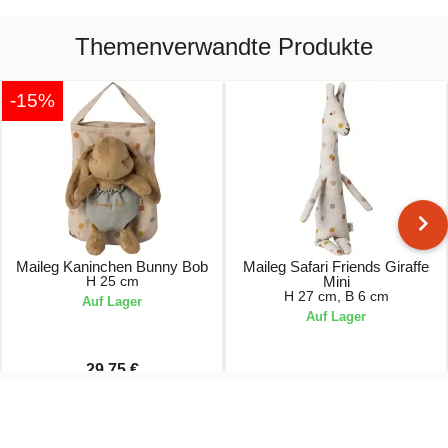
Themenverwandte Produkte
-15%
Maileg Kaninchen Bunny Bob
Maileg Safari Friends Giraffe
H 25 cm
Mini
H 27 cm, B 6 cm
Auf Lager
Auf Lager
29,75 €
35,00 €
18,50 €