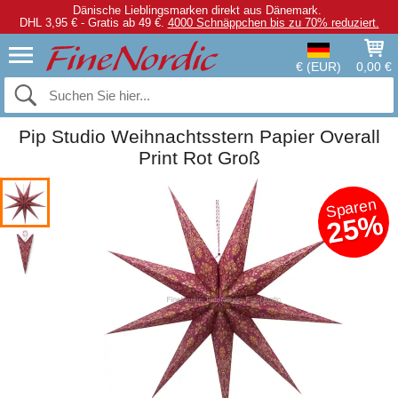
Dänische Lieblingsmarken direkt aus Dänemark.
DHL 3,95 € - Gratis ab 49 €.
4000 Schnäppchen bis zu 70% reduziert.
€ (EUR)
0,00 €
Pip Studio Weihnachtsstern Papier Overall
Print Rot Groß
Sparen
25%