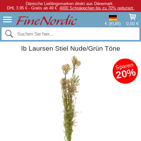
Dänische Lieblingsmarken direkt aus Dänemark.
DHL 3,95 € - Gratis ab 49 €.
4000 Schnäppchen bis zu 70% reduziert.
€ (EUR)
0,00 €
Ib Laursen Stiel Nude/Grün Töne
Sparen
20%